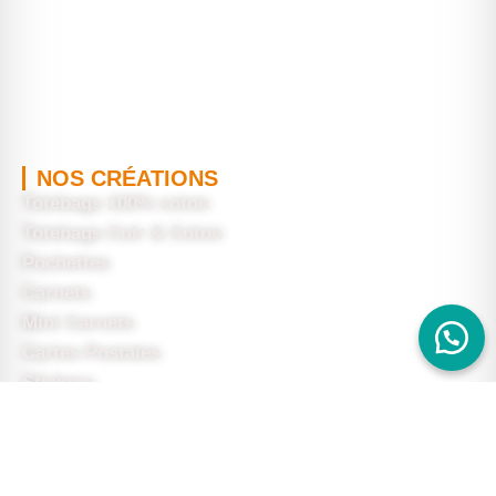
NOS CRÉATIONS
Totebags 100% coton
Totebags Cuir & Coton
Pochettes
Carnets
Mini Carnets
Cartes Postales
Stickers
Tasses