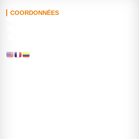
COORDONNÉES
+ (57) 316-534-6383
hola@kaanastravel.com
Medellin, Colombia