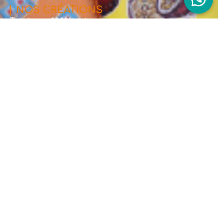
NOS CRÉATIONS
Totebags 100% coton
Totebags Cuir & Coton
Pochettes
Carnets
Mini Carnets
Cartes Postales
Stickers
Tasses