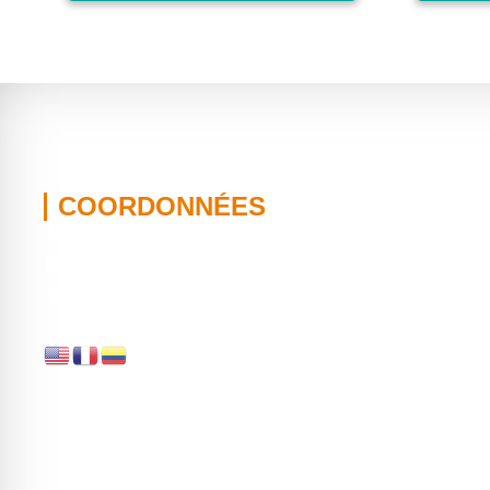
COORDONNÉES
+ (57) 316-534-6383
hola@kaanastravel.com
Medellin, Colombia