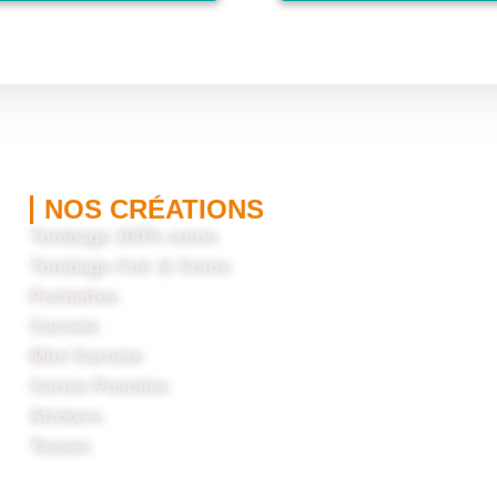
NOS CRÉATIONS
Totebags 100% coton
Totebags Cuir & Coton
Pochettes
Carnets
Mini Carnets
Cartes Postales
Stickers
Tasses