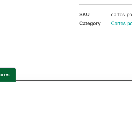
SKU
cartes-p
Category
Cartes po
ires