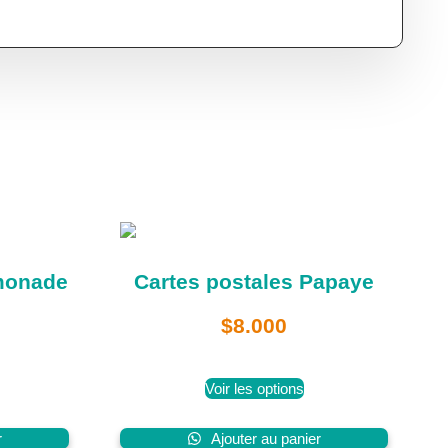
imonade
Cartes postales Papaye
$
8.000
Voir les options
r
Ajouter au panier